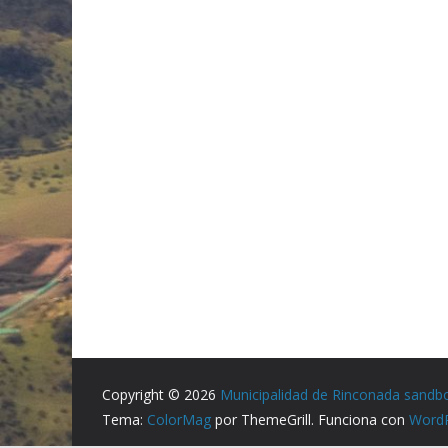
Copyright © 2026
Municipalidad de Rinconada sandb
Tema:
ColorMag
por ThemeGrill. Funciona con
Word