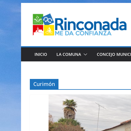
Saltar
al
contenido
INICIO
LA COMUNA
CONCEJO MUNIC
Curimón