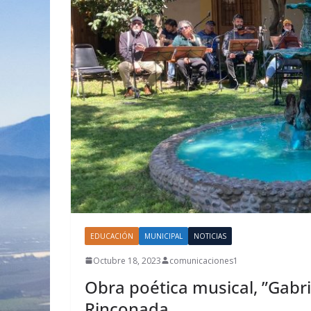
EDUCACIÓN
MUNICIPAL
NOTICIAS
Octubre 18, 2023
comunicaciones1
Obra poética musical, ”Gabri
Rinconada