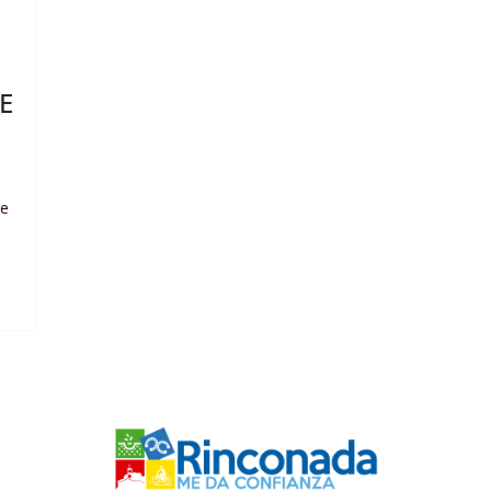
E
e
se