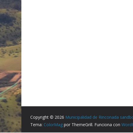
Copyright © 2026
Municipalidad de Rinconada sandb
Tema:
ColorMag
por ThemeGrill. Funciona con
Word