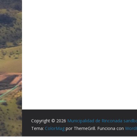
Copyright © 2026
Municipalidad de Rinconada sandb
Tema:
ColorMag
por ThemeGrill. Funciona con
Word