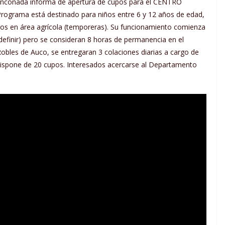
inconada informa de apertura de cupos para el CENTRO
rama está destinado para niños entre 6 y 12 años de edad,
jos en área agrícola (temporeras). Su funcionamiento comienza
 definir) pero se consideran 8 horas de permanencia en el
obles de Auco, se entregaran 3 colaciones diarias a cargo de
dispone de 20 cupos. Interesados acercarse al Departamento