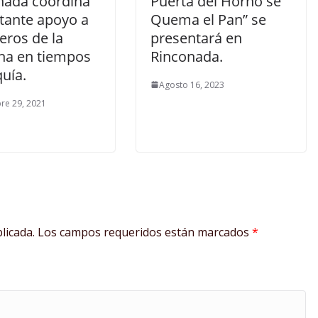
nada coordina
Puerta del Horno se
tante apoyo a
Quema el Pan” se
eros de la
presentará en
a en tiempos
Rinconada.
uía.
Agosto 16, 2023
re 29, 2021
licada.
Los campos requeridos están marcados
*