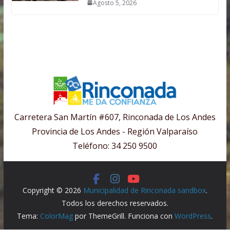
Agosto 5, 2026
Carretera San Martín #607, Rinconada de Los Andes
Provincia de Los Andes - Región Valparaíso
Teléfono: 34 250 9500
Copyright © 2026
Municipalidad de Rinconada sandbox
.
Todos los derechos reservados.
Tema:
ColorMag
por ThemeGrill. Funciona con
WordPress
.