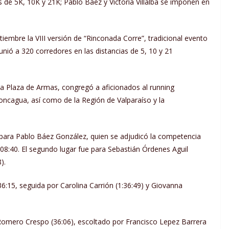
 de 5K, 10K y 21K; Pablo Báez y Victoria Villalba se imponen en
iembre la VIII versión de “Rinconada Corre”, tradicional evento
unió a 320 corredores en las distancias de 5, 10 y 21
a Plaza de Armas, congregó a aficionados al running
oncagua, así como de la Región de Valparaíso y la
 para Pablo Báez González, quien se adjudicó la competencia
8:40. El segundo lugar fue para Sebastián Órdenes Aguil
).
36:15, seguida por Carolina Carrión (1:36:49) y Giovanna
 Romero Crespo (36:06), escoltado por Francisco Lepez Barrera