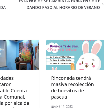
ESTA NOCHE SE CAMBIA LA HORA EN CHILE
ADA
DANDO PASO AL HORARIO DE VERANO
idades
Rinconada tendrá
caron
masiva recolección
able Cuenta
de huevitos de
ca Comunal,
pascua
a por alcalde
Abril 11, 2022