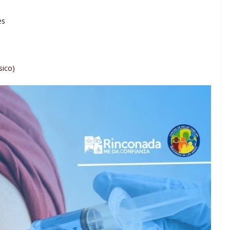
es
sico)