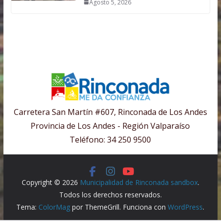
Agosto 5, 2026
Carretera San Martín #607, Rinconada de Los Andes
Provincia de Los Andes - Región Valparaíso
Teléfono: 34 250 9500
Copyright © 2026
Municipalidad de Rinconada sandbox
.
Todos los derechos reservados.
Tema:
ColorMag
por ThemeGrill. Funciona con
WordPress
.