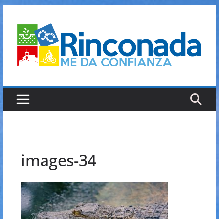
Saltar
al
contenido
images-34