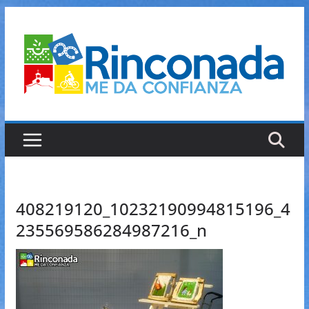
Saltar
al
contenido
408219120_10232190994815196_4
235569586284987216_n