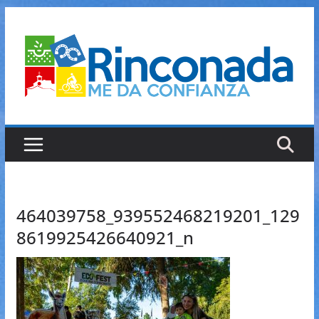
Saltar
al
contenido
464039758_939552468219201_129
8619925426640921_n