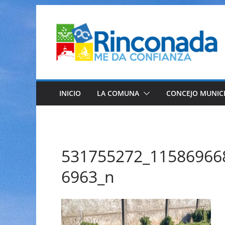
Saltar
al
contenido
INICIO
LA COMUNA
CONCEJO MUNIC
531755272_11586966
6963_n