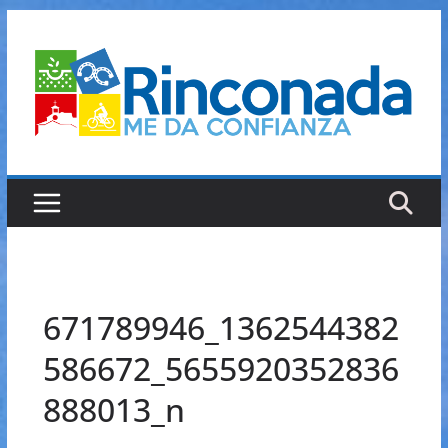
Saltar
al
contenido
671789946_1362544382
586672_5655920352836
888013_n