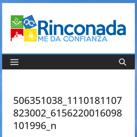
Saltar
al
contenido
506351038_1110181107
823002_6156220016098
101996_n