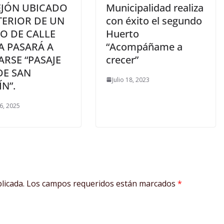
EJÓN UBICADO
Municipalidad realiza
TERIOR DE UN
con éxito el segundo
O DE CALLE
Huerto
A PASARÁ A
“Acompáñame a
RSE “PASAJE
crecer”
DE SAN
Julio 18, 2023
N”.
6, 2025
licada.
Los campos requeridos están marcados
*