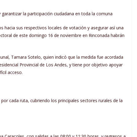
 y garantizar la participación ciudadana en toda la comuna
inos hacia sus respectivos locales de votación y asegurar así una
electoral de este domingo 16 de noviembre en Rinconada habrán
munal, Tamara Sotelo, quien indicó que la medida fue acordada
sidencial Provincial de Los Andes, y tiene por objetivo apoyar
ícil acceso.
por cada ruta, cubriendo los principales sectores rurales de la
na Caracoles, con salidas a las 08:00 y 11:30 horas, y regresos a