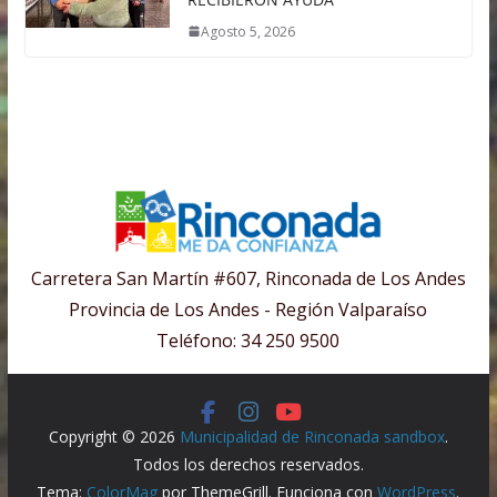
Agosto 5, 2026
Carretera San Martín #607, Rinconada de Los Andes
Provincia de Los Andes - Región Valparaíso
Teléfono: 34 250 9500
Copyright © 2026
Municipalidad de Rinconada sandbox
.
Todos los derechos reservados.
Tema:
ColorMag
por ThemeGrill. Funciona con
WordPress
.