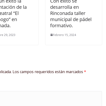
n éxito la
Con éxito se
tación de la
desarrolla en
eatral “El
Rinconada taller
ogo” en
municipal de pádel
nada.
formativo.
re 29, 2023
Febrero 15, 2024
licada.
Los campos requeridos están marcados
*