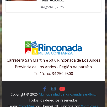
HABITACIONAL
Agosto 5, 2026
Carretera San Martín #607, Rinconada de Los Andes
Provincia de Los Andes - Región Valparaíso
Teléfono: 34 250 9500
Copyright © 2026
Municipalidad de Rinconada sandbox
.
Todos los derechos reservados.
Tema:
ColorMag
por ThemeGrill. Funciona con
WordPress
.