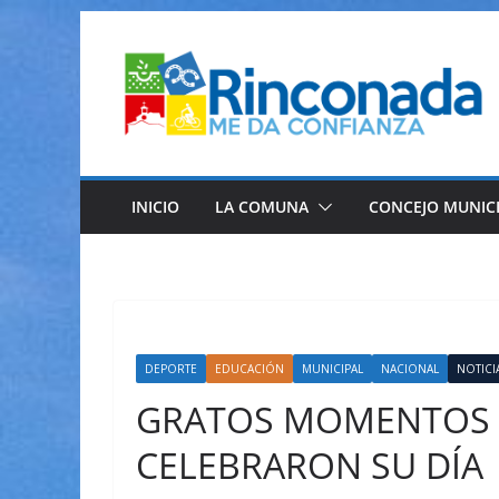
Saltar
al
contenido
INICIO
LA COMUNA
CONCEJO MUNIC
DEPORTE
EDUCACIÓN
MUNICIPAL
NACIONAL
NOTICI
GRATOS MOMENTOS V
CELEBRARON SU DÍA